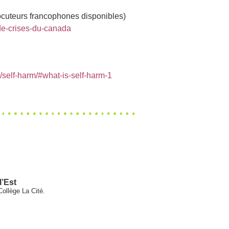
ocuteurs francophones disponibles)
-de-crises-du-canada
cs/self-harm/#what-is-self-harm-1
l’Est
Collège La Cité.