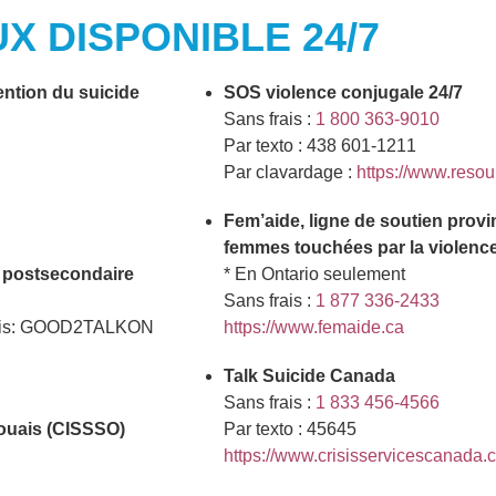
X DISPONIBLE 24/7
ention du suicide
SOS violence conjugale 24/7
Sans frais :
1 800 363-9010
Par texto : 438 601-1211
Par clavardage :
https://www.reso
Fem’aide, ligne de soutien prov
femmes touchées par la violence
u postsecondaire
* En Ontario seulement
Sans frais :
1 877 336-2433
lais: GOOD2TALKON
https://www.femaide.ca
Talk Suicide Canada
Sans frais :
1 833 456-4566
aouais (CISSSO)
Par texto : 45645
https://www.crisisservicescanada.ca