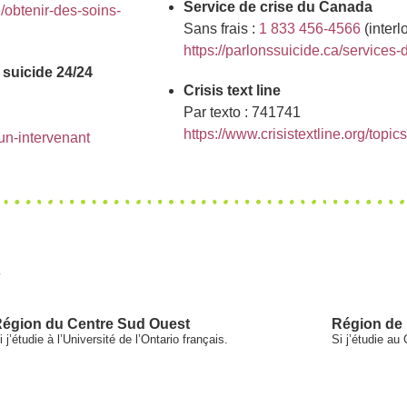
Service de crise du Canada
e/obtenir-des-soins-
Sans frais :
1 833 456-4566
(interl
https://parlonssuicide.ca/services
 suicide 24/24
Crisis text line
Par texto : 741741
https://www.crisistextline.org/topi
-un-intervenant
X
égion du Centre Sud Ouest
Région de 
i j’étudie à l’Université de l’Ontario français.
Si j’étudie au 