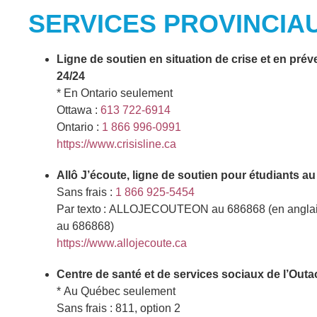
SERVICES PROVINCIAU
Ligne de soutien en situation de crise et en prév
24/24
* En Ontario seulement
Ottawa :
613 722-6914
Ontario :
1 866 996-0991
https://www.crisisline.ca
Allô J’écoute, ligne de soutien pour étudiants a
Sans frais :
1 866 925-5454
Par texto : ALLOJECOUTEON au 686868 (en ang
au 686868)
https://www.allojecoute.ca
Centre de santé et de services sociaux de l’Out
* Au Québec seulement
Sans frais : 811, option 2