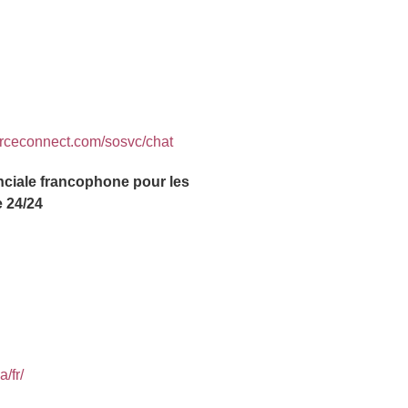
urceconnect.com/sosvc/chat
inciale francophone pour les
 24/24
/fr/